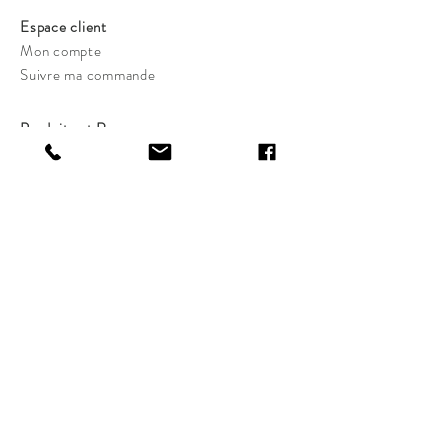
Espace client
Mon compte
Suivre ma commande
Produits et Ressources
Boutique
Blog
Recherche
Guide des tailles et pointures
Femmes tailles et pointures
Enfants tailles et pointures
Hommes tailles et pointures
Nous contacter
hello@refayalev.com
59, rue de Ponthieu, Bureau
326, 75008 Paris