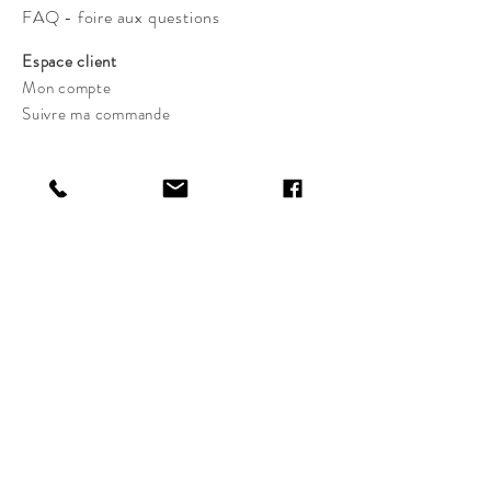
FAQ - foire aux questions
Espace client
Mon compte
Suivre ma commande
Produits et Ressources
Boutique
Blog
Recherche
Guide des tailles et pointures
Femmes tailles et pointures
Enfants tailles et pointures
Hommes tailles et pointures
Nous contacter
hello@refayalev.com
59, rue de Ponthieu, Bureau